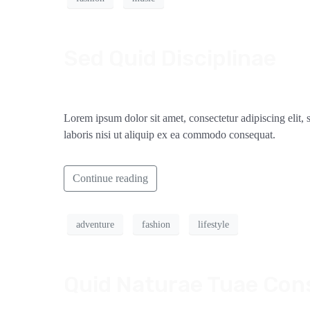
Sed Quid Disciplinae
Lorem ipsum dolor sit amet, consectetur adipiscing elit
laboris nisi ut aliquip ex ea commodo consequat.
Continue reading
adventure
fashion
lifestyle
Quid Naturae Tuae Co