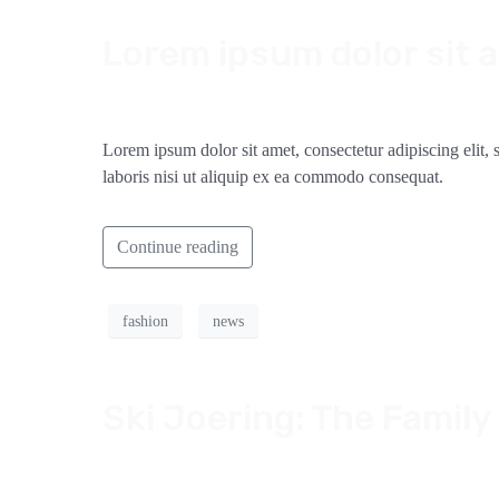
Lorem ipsum dolor sit 
Lorem ipsum dolor sit amet, consectetur adipiscing elit
laboris nisi ut aliquip ex ea commodo consequat.
Continue reading
fashion
news
Ski Joering: The Family