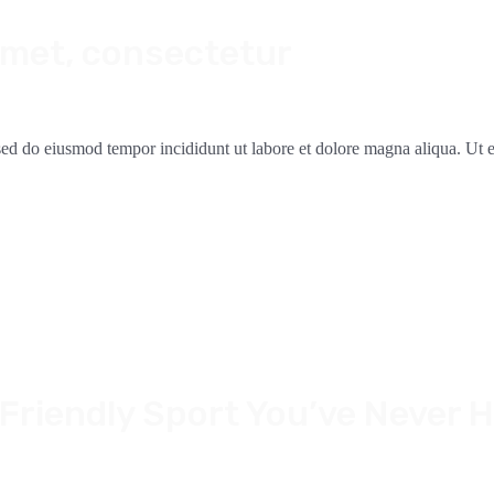
amet, consectetur
, sed do eiusmod tempor incididunt ut labore et dolore magna aliqua. Ut
 Friendly Sport You’ve Never 