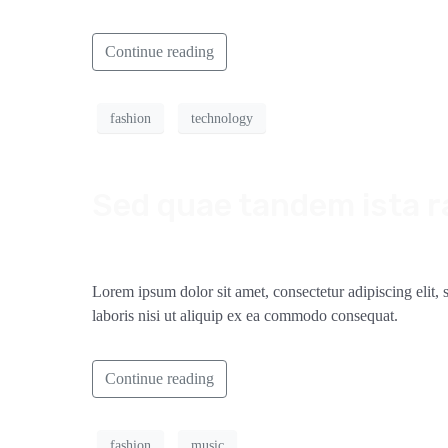
Continue reading
fashion
technology
Sed quae tandem ista r
Lorem ipsum dolor sit amet, consectetur adipiscing elit
laboris nisi ut aliquip ex ea commodo consequat.
Continue reading
fashion
music