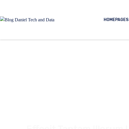
HOMEPAGES
Are You Ready to Explore the Renewed JupiterX w
Advanced User Experience?
Effecit Tantam Illorum